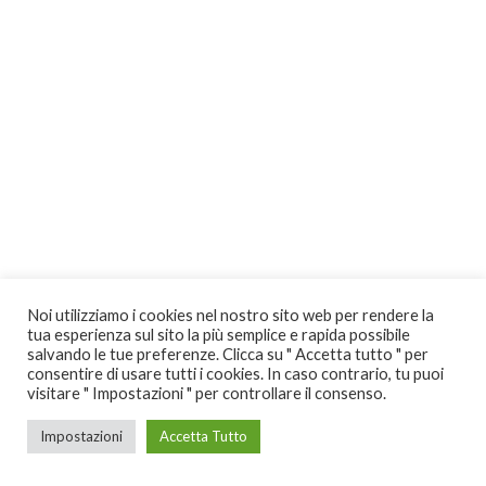
Noi utilizziamo i cookies nel nostro sito web per rendere la
tua esperienza sul sito la più semplice e rapida possibile
salvando le tue preferenze. Clicca su " Accetta tutto " per
consentire di usare tutti i cookies. In caso contrario, tu puoi
visitare " Impostazioni " per controllare il consenso.
Impostazioni
Accetta Tutto
Copyright atreemme.com® designed by teknoservices srls