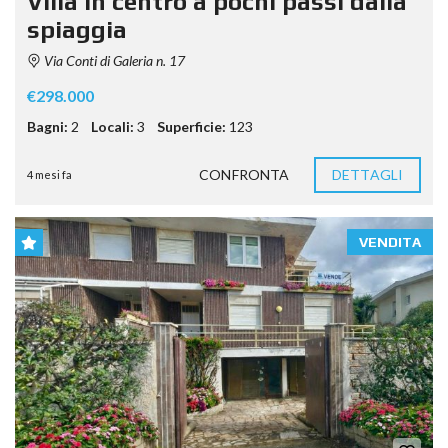
Villa in centro a pochi passi dalla
spiaggia
Via Conti di Galeria n. 17
€298.000
Bagni:
2
Locali:
3
Superficie:
123
CONFRONTA
DETTAGLI
4 mesi fa
VENDITA