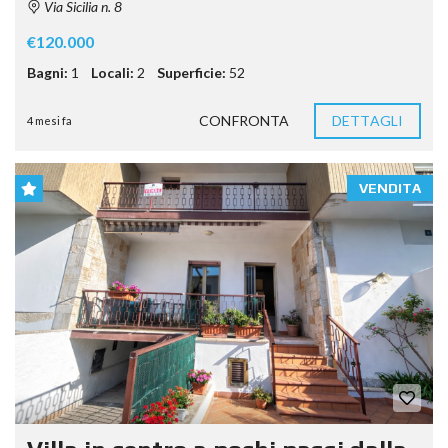
Via Sicilia n. 8
€120.000
Bagni:
1
Locali:
2
Superficie:
52
CONFRONTA
DETTAGLI
4 mesi fa
VENDITA