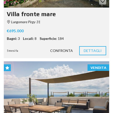
Villa fronte mare
Lungomare Pirgy 31
€695.000
Bagni:
3
Locali:
8
Superficie:
184
CONFRONTA
DETTAGLI
5 mesi fa
VENDITA